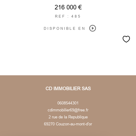
216 000 €
REF : 485
DISPONIBLE EN
CD IMMOBILIER SAS
0608544301
cdimmobilier69@free.fr
2 rue de la Republique
69270
couzon-au-mont-d'or