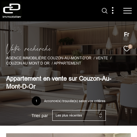
Fr
V
o
t
r
e
r
e
c
h
e
r
c
h
e
0
AGENCE IMMOBILIÈRE COUZON-AU-MONT-D'OR
VENTE
COUZON AU MONT D OR
APPARTEMENT
Appartement en vente sur Couzon-Au-
Mont-D-Or
1
Annonce(s) trouvée(s) selon vos critères
Trier par
Les plus récentes