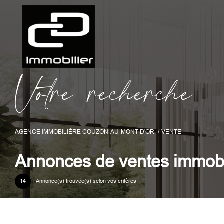
V
o
t
r
e
r
e
c
h
e
r
c
h
e
AGENCE IMMOBILIÈRE COUZON-AU-MONT-D'OR
VENTE
Annonces de ventes immobi
14
Annonce(s) trouvée(s) selon vos critères