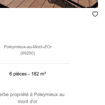
Poleymieux-au-Mont-d'Or
(69250)
6 pièces - 182 m²
rbe propriété à Poleymieux au
mont d'or