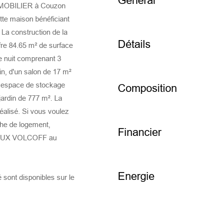
Général
MOBILIER à Couzon
tte maison bénéficiant
a construction de la
Détails
ffre 84.65 m² de surface
e nuit comprenant 3
in, d'un salon de 17 m²
un espace de stockage
Composition
jardin de 777 m². La
éalisé. Si vous voulez
che de logement,
Financier
EHOUX VOLCOFF au
Energie
 sont disponibles sur le