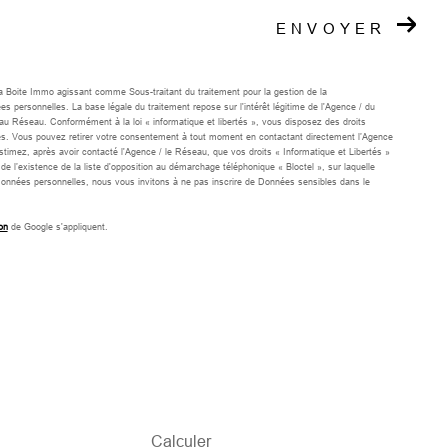
ENVOYER
 La Boite Immo agissant comme Sous-traitant du traitement pour la gestion de la
personnelles. La base légale du traitement repose sur l'intérêt légitime de l'Agence / du
u Réseau. Conformément à la loi « informatique et libertés », vous disposez des droits
onnées. Vous pouvez retirer votre consentement à tout moment en contactant directement l’Agence
stimez, après avoir contacté l'Agence / le Réseau, que vos droits « Informatique et Libertés »
l’existence de la liste d'opposition au démarchage téléphonique « Bloctel », sur laquelle
Données personnelles, nous vous invitons à ne pas inscrire de Données sensibles dans le
on
de Google s'appliquent.
Calculer