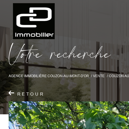
V
o
t
r
e
r
e
c
h
e
r
c
h
e
AGENCE IMMOBILIÈRE COUZON-AU-MONT-D'OR
VENTE
COUZON AU
RETOUR