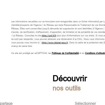
Les informations recueillies sur ce formulaire sont enregistrées dans un fichier informatisé par
clientèle/prospects de l'Agence / du Réseau qui reste Responsable du Traitement de vos Données 
Réseau. Elles sont conservées jusqu'à demande de suppression et sont destinées à l'Agence / a
d’accès, de rectification, d’effacement, d’opposition, de limitation et de portabilité de vos d
/ Le Réseau. Consultez le site
https://cnil.fr/fr
pour plus d’informations sur vos droits. Si vous e
ne sont pas respectés, vous pouvez adresser une réclamation à la CNIL. Nous vous informons de 
vous pouvez vous inscrire ici :
https://www.bloctel.gouv.fr
. Dans le cadre de la protection des 
champ de saisie libre.
Ce site est protégé par reCAPTCHA, les
Politiques de Confidentialité
et es
Conditions d'utilisati
découvrir
nos outils
 partage
Sélectionner