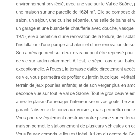
environnement privilégié, avec une vue sur le Val de Saône,
une maison sur une parcelle de 1624 m². Elle se compose d
salon, un séjour, une cuisine séparée, une salle de bains et
un garage et une buanderie-chaufferie avec douche, vasque
1975, elle a bénéficié d'une rénovation de la toiture, de l'isolat
l'installation d'une pompe à chaleur et d'une rénovation de so
Son aménagement sur deux niveaux peut être repensé pour 
de vie sur jardin notamment. A l'Est, le séjour ouvre sur balc
exceptionnelle. A l'ouest, la terrasse dallée directement accé
de vie, vous permettra de profiter du jardin bucolique, vérita
terrain de jeux pour les enfants; et de son verger plus en amo
seconde vue sur tout le val de Saone. Tout le gros oeuvre est 
aurez le plaisir d'aménager l'intérieur selon vos goûts. Le 
garanti l'absence de nouveaux voisins, mais permettra une e
Vous pourrez également construire votre piscine sur ce terrai
maison permet le stationnement de plusieurs véhicules en 
Vous l'aurez compris le lieu est idéal, à 1km du centre de C