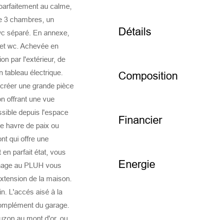
 parfaitement au calme,
e 3 chambres, un
Détails
 wc séparé. En annexe,
 et wc. Achevée en
ion par l'extérieur, de
n tableau électrique.
Composition
créer une grande pièce
on offrant une vue
ssible depuis l'espace
Financier
ble havre de paix ou
nt qui offre une
en parfait état, vous
Energie
zonage au PLUH vous
xtension de la maison.
n. L'accés aisé à la
complément du garage.
ouzon au mont d'or, ou