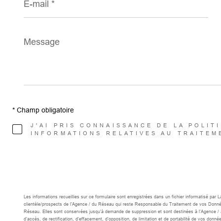
mail
*
Message
*
* Champ obligatoire
J'AI PRIS CONNAISSANCE DE LA POLIT
INFORMATIONS RELATIVES AU TRAITEM
Les informations recueillies sur ce formulaire sont enregistrées dans un fichier informatisé par
clientèle/prospects de l'Agence / du Réseau qui reste Responsable du Traitement de vos Données 
Réseau. Elles sont conservées jusqu'à demande de suppression et sont destinées à l'Agence / a
d’accès, de rectification, d’effacement, d’opposition, de limitation et de portabilité de vos d