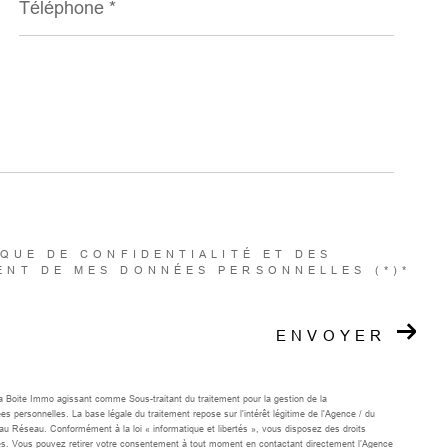
*
IQUE DE CONFIDENTIALITÉ ET DES
ENT DE MES DONNÉES PERSONNELLES (*)*
ENVOYER
 La Boite Immo agissant comme Sous-traitant du traitement pour la gestion de la
personnelles. La base légale du traitement repose sur l'intérêt légitime de l'Agence / du
u Réseau. Conformément à la loi « informatique et libertés », vous disposez des droits
onnées. Vous pouvez retirer votre consentement à tout moment en contactant directement l’Agence