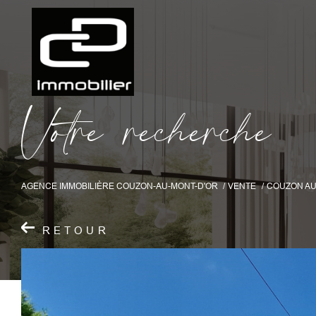
V
o
t
r
e
r
e
c
h
e
r
c
h
e
AGENCE IMMOBILIÈRE COUZON-AU-MONT-D'OR
VENTE
COUZON AU
RETOUR