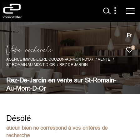
Fr
V
o
t
r
e
r
e
c
h
e
r
c
h
e
0
AGENCE IMMOBILIÈRE COUZON-AU-MONT-D'OR
VENTE
ST ROMAIN AU MONT D OR
REZ DE JARDIN
Rez-De-Jardin en vente sur St-Romain-
Au-Mont-D-Or
Désolé
aucun bien ne correspond à vos critères de
recherche