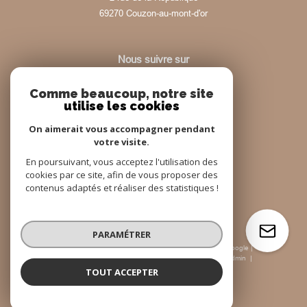
69270
couzon-au-mont-d'or
Nous suivre sur
Comme beaucoup, notre site
utilise les cookies
On aimerait vous accompagner pendant
votre visite.
Adhérents
En poursuivant, vous acceptez l'utilisation des
cookies par ce site, afin de vous proposer des
contenus adaptés et réaliser des statistiques !
PARAMÉTRER
© 2026 | Tous droits réservés | Traduction powered by Google |
Nos honoraires
Plan du site
Mentions légales
Admin
Nos liens
Politique RGPD
Cookies
TOUT ACCEPTER