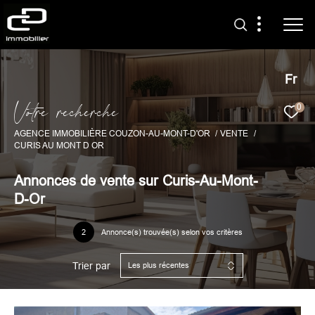
Fr
V
o
t
r
e
r
e
c
h
e
r
c
h
e
0
AGENCE IMMOBILIÈRE COUZON-AU-MONT-D'OR
VENTE
CURIS AU MONT D OR
Annonces de vente sur Curis-Au-Mont-
D-Or
2
Annonce(s) trouvée(s) selon vos critères
Trier par
Les plus récentes