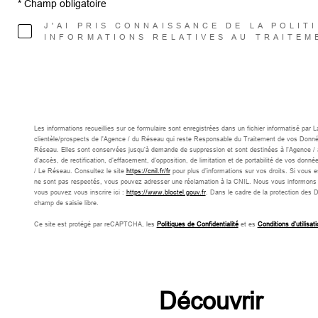
* Champ obligatoire
J'AI PRIS CONNAISSANCE DE LA POLIT
INFORMATIONS RELATIVES AU TRAITEM
Les informations recueillies sur ce formulaire sont enregistrées dans un fichier informatisé par
clientèle/prospects de l'Agence / du Réseau qui reste Responsable du Traitement de vos Données 
Réseau. Elles sont conservées jusqu'à demande de suppression et sont destinées à l'Agence / a
d’accès, de rectification, d’effacement, d’opposition, de limitation et de portabilité de vos d
/ Le Réseau. Consultez le site
https://cnil.fr/fr
pour plus d’informations sur vos droits. Si vous e
ne sont pas respectés, vous pouvez adresser une réclamation à la CNIL. Nous vous informons de 
vous pouvez vous inscrire ici :
https://www.bloctel.gouv.fr
. Dans le cadre de la protection des 
champ de saisie libre.
Ce site est protégé par reCAPTCHA, les
Politiques de Confidentialité
et es
Conditions d'utilisati
découvrir