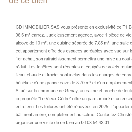
de ce bien
CD IMMOBILIER SAS vous présente en exclusivité ce T1 Bi
38.6 m² carrez. Judicieusement agencé, avec 1 pièce de vie 
alcove de 10 m², une cuisine séparée de 7.85 m², une salle 
cet appartement offre des espaces agréables avec vue sur le
1er achat, son rafraichissement permettra une mise au gout 
réduit. Les fenêtres sont récentes et équipés de volets roulan
l'eau, chaude et froide, sont inclus dans les charges de copr
bénéficie d'une grande cave de 8.70 m² et d'un emplacement
Situé sur la commune de Genay, au calme et proche de tout
copropriété "Le Vieux Cèdre" offre un parc arboré et un ense
entretenu. Les toitures ont été rénovées en 2025. L'apparteme
bâtiment arrière, complétement au calme. Contactez Christè
organiser une visite de ce bien au 06.08.54.43.01