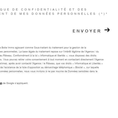
IQUE DE CONFIDENTIALITÉ ET DES
ENT DE MES DONNÉES PERSONNELLES (*)*
ENVOYER
 La Boite Immo agissant comme Sous-traitant du traitement pour la gestion de la
personnelles. La base légale du traitement repose sur l'intérêt légitime de l'Agence / du
u Réseau. Conformément à la loi « informatique et libertés », vous disposez des droits
onnées. Vous pouvez retirer votre consentement à tout moment en contactant directement l’Agence
stimez, après avoir contacté l'Agence / le Réseau, que vos droits « Informatique et Libertés »
l’existence de la liste d'opposition au démarchage téléphonique « Bloctel », sur laquelle
Données personnelles, nous vous invitons à ne pas inscrire de Données sensibles dans le
on
de Google s'appliquent.