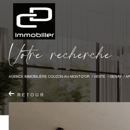
V
o
t
r
e
r
e
c
h
e
r
c
h
e
AGENCE IMMOBILIÈRE COUZON-AU-MONT-D'OR
VENTE
GENAY
A
RETOUR