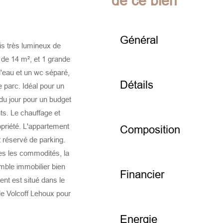
de ce bien
Général
s très lumineux de
de 14 m², et 1 grande
d'eau et un wc séparé,
Détails
 parc. Idéal pour un
du jour pour un budget
ts. Le chauffage et
opriété. L'appartement
Composition
 réservé de parking.
es les commodités, la
mble immobilier bien
Financier
nt est situé dans le
le Volcoff Lehoux pour
Energie