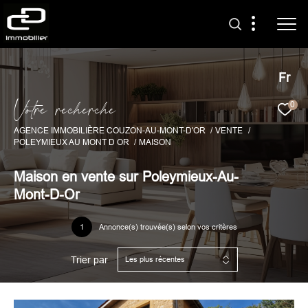
Fr
V
o
t
r
e
r
e
c
h
e
r
c
h
e
0
AGENCE IMMOBILIÈRE COUZON-AU-MONT-D'OR
VENTE
POLEYMIEUX AU MONT D OR
MAISON
Maison en vente sur Poleymieux-Au-
Mont-D-Or
1
Annonce(s) trouvée(s) selon vos critères
Trier par
Les plus récentes