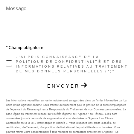
Message
*
* Champ obligatoire
J'AI PRIS CONNAISSANCE DE LA
POLITIQUE DE CONFIDENTIALITÉ ET DES
INFORMATIONS RELATIVES AU TRAITEMENT
DE MES DONNÉES PERSONNELLES (*)*
ENVOYER
Les informations recueillies sur ce formulaire sont enregistrées dans un fichier informatisé par La
Boite Immo agissant comme Sous-traitant du traitement pour la gestion de la clientèle/prospects
de l'Agence / du Réseau qui reste Responsable du Traitement de vos Données personnelles. La
base légale du traitement repose sur l'intérêt légitime de l'Agence / du Réseau. Elles sont
conservées jusqu'à demande de suppression et sont destinées à l'Agence / au Réseau.
Conformément à la loi « informatique et libertés », vous disposez des droits d’accès, de
rectification, d’effacement, d’opposition, de limitation et de portabilité de vos données. Vous
pouvez retirer votre consentement à tout moment en contactant directement l’Agence / Le