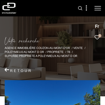
Fr
0
V
o
t
r
e
r
e
c
h
e
r
c
h
e
AGENCE IMMOBILIÈRE COUZON-AU-MONT-D'OR
VENTE
POLEYMIEUX AU MONT D OR
PROPRIETE
T6
SUPERBE PROPRIETE A POLEYMIEUX AU MONT D OR
RETOUR