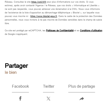
Réseau. Consultez le site
https://cnil.fr/fr
pour plus d’informations sur vos droits. Si vous
estimez, après avoir contacté l'Agence / le Réseau, que vos droits « Informatique et Libertés »
ne sont pas respectés, vous pouvez adresser une réclamation à la CNIL. Nous vous informons
de l’existence de la liste d'opposition au démarchage téléphonique « Bloctel », sur laquelle vous
pouvez vous inscrire ici :
https://www.bloctel.gouv.fr
. Dans le cadre de la protection des Données
personnelles, nous vous invitons à ne pas inscrire de Données sensibles dans le champ de saisie
libre.
Ce site est protégé par reCAPTCHA, les
Politiques de Confidentialité
et es
Conditions d'utilisation
de Google s'appliquent.
partager
le bien
Facebook
Twitter
Plus de partage