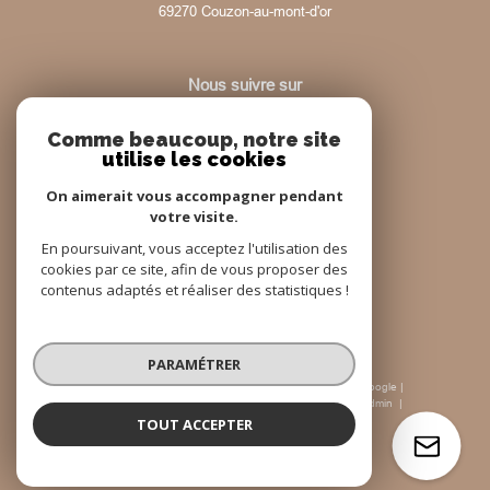
69270
couzon-au-mont-d'or
Nous suivre sur
Comme beaucoup, notre site
utilise les cookies
On aimerait vous accompagner pendant
votre visite.
Adhérents
En poursuivant, vous acceptez l'utilisation des
cookies par ce site, afin de vous proposer des
contenus adaptés et réaliser des statistiques !
PARAMÉTRER
© 2026 | Tous droits réservés | Traduction powered by Google |
Nos honoraires
Plan du site
Mentions légales
Admin
Nos liens
Politique RGPD
Cookies
TOUT ACCEPTER