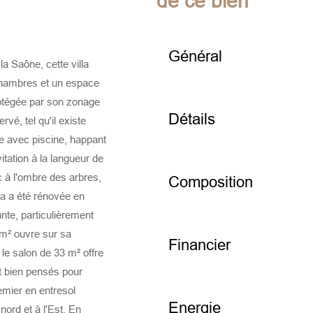
de ce bien
Général
a Saône, cette villa
hambres et un espace
rotégée par son zonage
Détails
é, tel qu'il existe
se avec piscine, happant
itation à la langueur de
c à l'ombre des arbres,
Composition
la a été rénovée en
nte, particulièrement
m² ouvre sur sa
Financier
 le salon de 33 m² offre
nt bien pensés pour
emier en entresol
Energie
nord et à l'Est. En