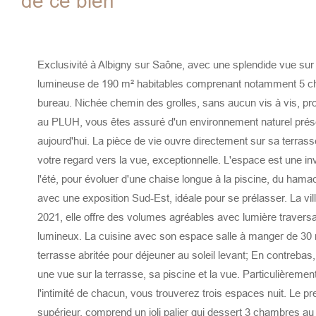
de ce bien
Exclusivité à Albigny sur Saône, avec une splendide vue sur l
lumineuse de 190 m² habitables comprenant notamment 5 c
bureau. Nichée chemin des grolles, sans aucun vis à vis, p
au PLUH, vous êtes assuré d'un environnement naturel préserv
aujourd'hui. La pièce de vie ouvre directement sur sa terras
votre regard vers la vue, exceptionnelle. L'espace est une inv
l'été, pour évoluer d'une chaise longue à la piscine, du hama
avec une exposition Sud-Est, idéale pour se prélasser. La vil
2021, elle offre des volumes agréables avec lumière traversa
lumineux. La cuisine avec son espace salle à manger de 30 
terrasse abritée pour déjeuner au soleil levant; En contrebas,
une vue sur la terrasse, sa piscine et la vue. Particulièreme
l'intimité de chacun, vous trouverez trois espaces nuit. Le pr
supérieur, comprend un joli palier qui dessert 3 chambres au 