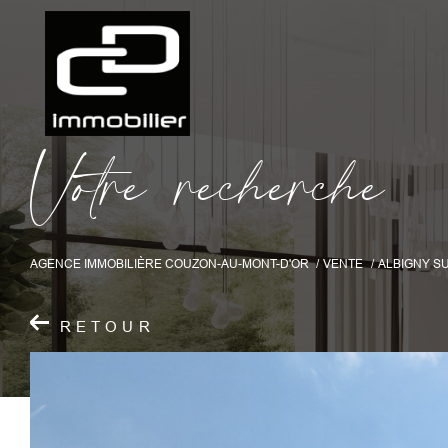
V
o
t
r
e
r
e
c
h
e
r
c
h
e
AGENCE IMMOBILIÈRE COUZON-AU-MONT-D'OR
VENTE
ALBIGNY S
RETOUR