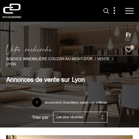
Fr
V
o
t
r
e
r
e
c
h
e
r
c
h
e
0
AGENCE IMMOBILIÈRE COUZON-AU-MONT-D'OR
VENTE
LYON
Annonces de vente sur Lyon
1
Annonce(s) trouvée(s) selon vos critères
Trier par
Les plus récentes